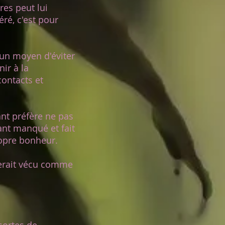
es peut lui
éré, c'est pour
 un moyen d'éviter
nir à la
contacts et
nt préfère ne pas
tant manqué et fait
propre bonheur.
serait vécu comme