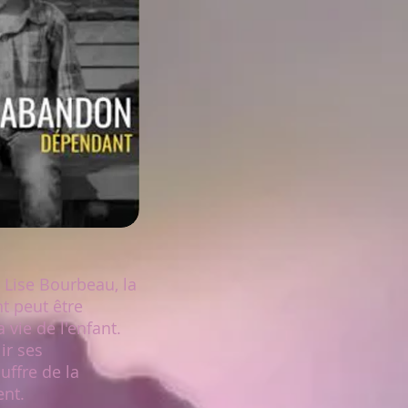
 Lise Bourbeau, la
t peut être
vie de l'enfant.
ir ses
uffre de la
ent.