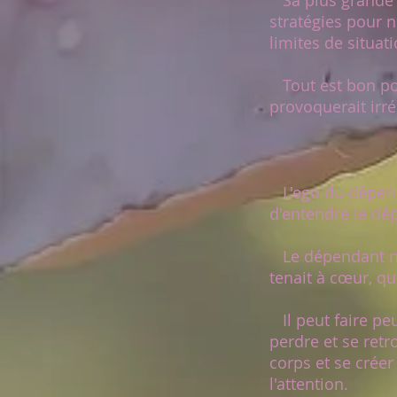
Sa plus grande p
stratégies pour 
limites de situat
Tout est bon pour
provoquerait irr
L'ego du dépendan
d'entendre le dép
Le dépendant nou
tenait à cœur, qu
Il peut faire peu
perdre et se retr
corps et se créer
l'attention.