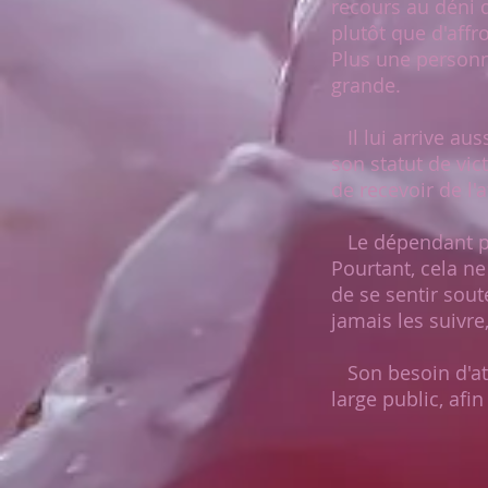
recours au déni d
plutôt que d'affr
Plus une personne
grande.
Il lui arrive aus
son statut de vic
de recevoir de l'
Le dépendant peu
Pourtant, cela ne
de se sentir sou
jamais les suivre
Son besoin d'att
large public, afi