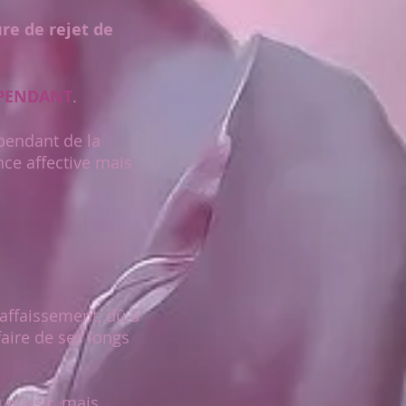
re de rejet de
PENDANT
.
pendant de la
nce affective mais
affaissement, dû à
aire de ses longs
plaisir, mais