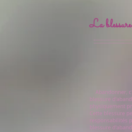
La blessur
Abandonner, c'est
blessure d'aband
physiquement pré
Cette blessure pe
responsabilités p
blessure d'aband