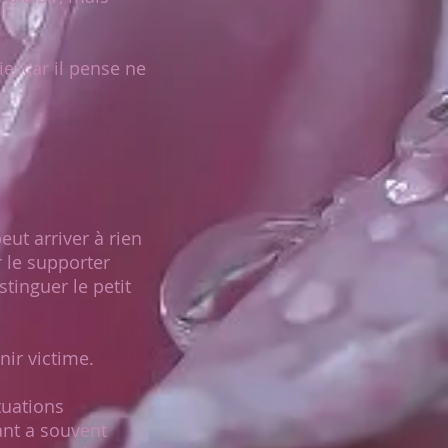
e, car il pense ne
ut arriver à rien
r le supporter
tinguer le petit
ir victime.
tuations
ant a souvent