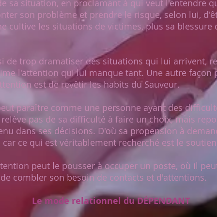
e sa situation, en proclamant à qui veut l'entendre qu
onter son problème et prendre le risque, selon lui, d'
 cultive les situations de victimes, plus sa blessure
si de trop dramatiser des situations qui lui arrivent, 
time l'attention qui lui manque tant. Une autre façon
attention est de revêtir les habits du Sauveur.
t paraître comme une personne ayant des difficulté
 relève pas de sa difficulté à faire un choix, mais rep
tenu dans ses décisions. D'où sa propension à deman
, car ce qui est véritablement recherché est le soutien
ention peut le pousser à occuper un poste, où il peut
n de combler son besoin de contacts et d'attentions.
Le mode relationnel du DÉPENDANT