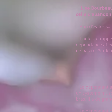
Lise Bourbeau
celle d'abandon
Afin d'éviter sa 
L'auteure rappel
dépendance affect
ne pas revêtir l
Le dépendant a u
un système muscu
bras. Il a de gran
Le dépendant peut