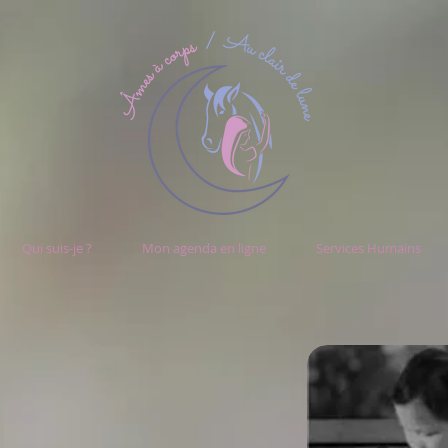
Qui suis-je ?
Mon agenda en ligne
Services Humains