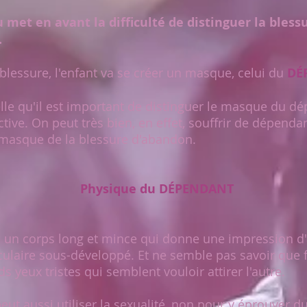
 met en avant la difficulté de distinguer la blessu
.
blessure, l'enfant va se créer un masque, celui du
DÉ
le qu'il est important de distinguer le masque du dé
ive. On peut très bien, en effet, souffrir de dépenda
e masque de la blessure d'abandon.
Physique du DÉPENDANT
n corps long et mince qui donne une impression d'
laire sous-développé. Et ne semble pas savoir que f
ds yeux tristes qui semblent vouloir attirer l'autre.
 aussi utiliser la sexualité, non pour y éprouver du 