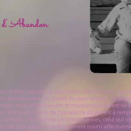
e d' Abandon
 quitter, laisser, ne pas vouloir s'en occuper. Selon
on est vécue avec le parent du sexe opposé. Ce paren
sent, mais affectivement et moralement absent de la 
ut être la résultante de l'incapacité du parent à rempl
arentales. Peu importe les circonstances, celui qui so
on ne s'est pas senti suffisamment nourri affectivem