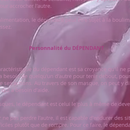
r accrocher l'autre.
imentation, le dépendant peut être sujet à la boulimi
ssez.
Personnalité du DÉPENDANT
actéristique du dépendant est sa croyance qu'il ne pe
l a besoin de quelqu'un d'autre pour tenir debout, pou
e ses actions. Au travers de son masque, on peut y dis
 qui a besoin d'aide.
ues, le dépendant est celui le plus à même de deven
ne pas perdre l'autre, il est capable d'endurer des si
iciles plutôt que de rompre. Pour ce faire, le dépend