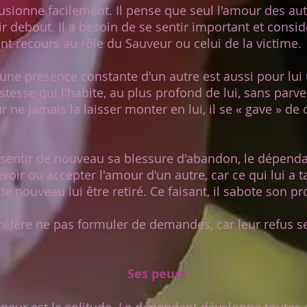
ionne facilement. Il pense que seul l'amour des autr
r debout. Il a besoin de se sentir important et consid
ent recours au rôle du Sauveur ou celui de la victime.
ne présence constante d'un autre est aussi pour lui
istesse qui l'habite, au plus profond de lui, sans parve
ne jamais la laisser monter en lui, il se « gave » de 
entir de nouveau sa blessure d'abandon, le dépenda
evoir ou accepter l'amour d'un autre, car ce qui lui a 
 de nouveau lui être retiré. Ce faisant, il sabote son 
fère ne pas formuler de demandes, car leur refus 
Ses peurs