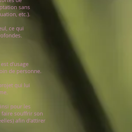
sortes de
ptation sans
ation, etc.).
ul, ce qui
rofondes.
 est d'usage
soin de personne.
ojet qui lui
ême.
insi pour les
faire souffrir son
les) afin d'attirer