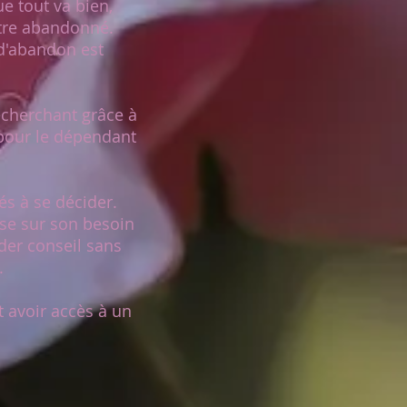
e tout va bien,
être abandonné.
 d'abandon est
recherchant grâce à
 pour le dépendant
s à se décider.
ose sur son besoin
der conseil sans
.
 avoir accès à un