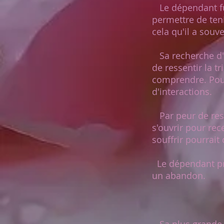
Le dépendant fus
permettre de teni
cela qu'il a souv
Sa recherche d'u
de ressentir la tr
comprendre. Pour 
d'interactions.
Par peur de ress
s'ouvrir pour rec
souffrir pourrait
Le dépendant pré
un abandon.