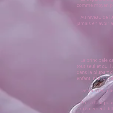
comme moyen pou
Au niveau de l'al
jamais en avoir a
La principale car
tout seul et qu'i
dans la plupart d
enfant insécurisé
De tous les masq
Prêt à tout pour 
extrêmement diff