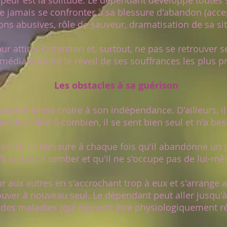
eur est la solitude. Le dépendant développe toutes 
ne jamais se confronter à sa blessure d'abandon (acce
ions abusives, rôle de sauveur, dramatisation de sa situ
 attirer l'attention et, surtout, ne pas se retrouver se
émédiablement le réveil de ses souffrances les plus p
Les obstacles à sa guérison
t le laisse croire à son indépendance. D'ailleurs, il
endant dire ô combien, il se sent bien seul et n'a be
rrit sa blessure à chaque fois qu'il abandonne un pr
'il se laisse tomber et qu'il ne s'occupe pas de lui-m
r aux autres en s'accrochant trop à eux et s'arrange a
ouver à nouveau seul. Le dépendant peut aller jusqu'à 
 des maladies (qui peuvent être physiologiquement réel